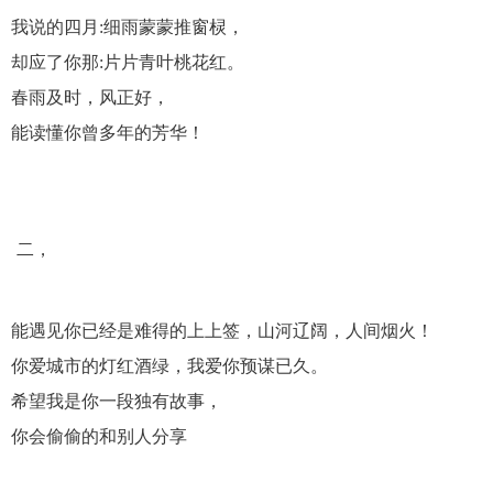
我说的四月:细雨蒙蒙推窗棂，
却应了你那:片片青叶桃花红。
春雨及时，风正好，
能读懂你曾多年的芳华！
二，
能遇见你已经是难得的上上签，山河辽阔，人间烟火！
你爱城市的灯红酒绿，我爱你预谋已久。
希望我是你一段独有故事，
你会偷偷的和别人分享