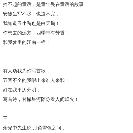
拾不起的童话，是童年丢在童话的故事！
安徒生写不尽，也道不完，
我知道丑小鸭也是白天鹅！
你想去的远方，四季带有芳香！
和我梦里的江南一样！
二
有人劝我为你写首歌，
五音不全的我唱出来谁人来和！
好在我平仄分明，
写首诗，甘撇星河陪你看人间烟火！
三
余光中先生说:月色雪色之间，