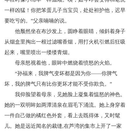
一样凶猛！你把笨蛋儿子当宝贝，处处袒护他，迟早
要吃亏的。”父亲喃喃的说。
他颓然坐在布沙发上，圆睁着眼睛，倾斜着身子
从烟盒里掏出一根过滤嘴香烟，用打火机引燃后狂吸
起来，嘴里喷出一缕缕青烟。
母亲怒视着他，眼眸中燃烧着愤怒的火焰。
“孙福来，我脾气变坏都是因为你——你脾气
坏，我的脾气只有比你更坏才能不受你欺负。”
我仰脸望着母亲，见她脸上凝集着愠怒的神色。
她的一双明眸如两潭清泉在眉毛下涌流。她上身穿着
一件自己做的橘红色外套，看上去既得体，又时髦
儿。她是远近闻名的裁缝,在芦湾的集市上开了一家