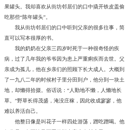
果罐头。我却喜欢从街坊邻居们的口中撬开铁皮盖偷
吃那些“陈年罐头”。
我从街坊邻居们的口中听到父亲的很多往事，简
直可以写本很厚的书。
我的奶奶在父亲三四岁时死于一种很奇怪的疾
病，过了几年我的爷爷因为患上严重痢疾而去世。父
亲成为孤儿，他在乡亲们的照顾下长大成人。大概到
了一九八二年的时候村子里分田到户，他分到一块土
地，却懒得拾掇。俗话说：“人勤地不懒，人懒地长
草。”野草长得茂盛，淹没庄稼，因此收成寥寥，他
难以养活自己。
他整日像是叫花子一样四处游荡，蹭吃蹭喝。他