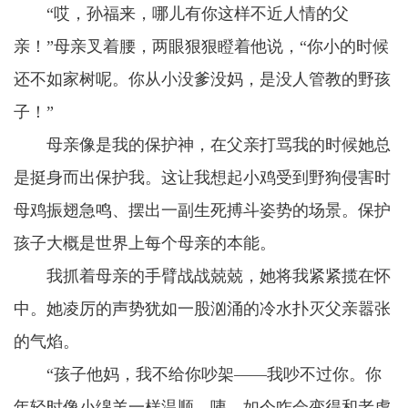
“哎，孙福来，哪儿有你这样不近人情的父
亲！”母亲叉着腰，两眼狠狠瞪着他说，“你小的时候
还不如家树呢。你从小没爹没妈，是没人管教的野孩
子！”
母亲像是我的保护神，在父亲打骂我的时候她总
是挺身而出保护我。这让我想起小鸡受到野狗侵害时
母鸡振翅急鸣、摆出一副生死搏斗姿势的场景。保护
孩子大概是世界上每个母亲的本能。
我抓着母亲的手臂战战兢兢，她将我紧紧揽在怀
中。她凌厉的声势犹如一股汹涌的冷水扑灭父亲嚣张
的气焰。
“孩子他妈，我不给你吵架——我吵不过你。你
年轻时像小绵羊一样温顺。咦，如今咋会变得和老虎