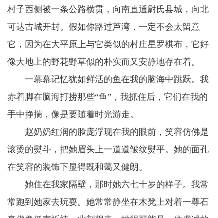
村子西侧被一条公路横贯，向南直通尉氏县城，向北
可达古城开封。假如你路过芦湾，一定不会太留意
它，因为在大平原上与它类似的村庄星罗棋布，它好
像大地上的野花野草似的朴实而又安静地存在着。
一幕幕记忆犹如鲜活的鱼在我的脑海中跳跃。我
赤着脚在脑海打捞那些“鱼”，我抓住后，它们在我的
手中挣揣，像是要随着时光游走。
赵奶奶红润的脸庞浮现在我的眼前，笑容仿佛是
滚烫的熨斗，把她眉头上一道道皱纹熨平。她的面孔
在笑容的装饰下显得既和蔼又健朗。
她住在我家隔壁，那时她六七十岁的样子。我常
常跑到她家去玩耍。她常常静坐在木凳上对着一尊石