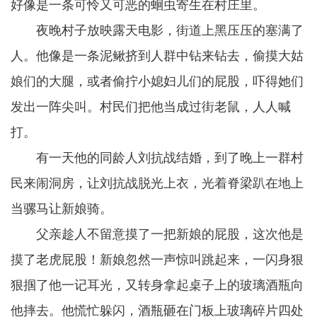
好像是一条可怜又可恶的蛔虫寄生在村庄里。
夜晚村子放映露天电影，街道上黑压压的塞满了
人。他像是一条泥鳅挤到人群中钻来钻去，偷摸大姑
娘们的大腿，或者偷拧小媳妇儿们的屁股，吓得她们
发出一阵尖叫。村民们把他当成过街老鼠，人人喊
打。
有一天他的同龄人刘抗战结婚，到了晚上一群村
民来闹洞房，让刘抗战脱光上衣，光着脊梁趴在地上
当骡马让新娘骑。
父亲趁人不留意摸了一把新娘的屁股，这次他是
摸了老虎屁股！新娘忽然一声惊叫跳起来，一闪身狠
狠掴了他一记耳光，又转身拿起桌子上的玻璃酒瓶向
他摔去。他慌忙躲闪，酒瓶砸在门板上玻璃碎片四处