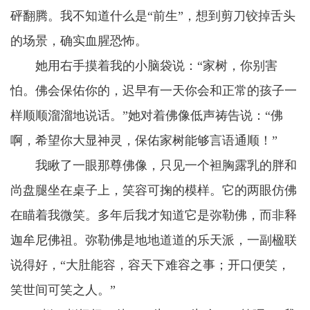
砰翻腾。我不知道什么是“前生”，想到剪刀铰掉舌头
的场景，确实血腥恐怖。
她用右手摸着我的小脑袋说：“家树，你别害
怕。佛会保佑你的，迟早有一天你会和正常的孩子一
样顺顺溜溜地说话。”她对着佛像低声祷告说：“佛
啊，希望你大显神灵，保佑家树能够言语通顺！”
我瞅了一眼那尊佛像，只见一个袒胸露乳的胖和
尚盘腿坐在桌子上，笑容可掬的模样。它的两眼仿佛
在瞄着我微笑。多年后我才知道它是弥勒佛，而非释
迦牟尼佛祖。弥勒佛是地地道道的乐天派，一副楹联
说得好，“大肚能容，容天下难容之事；开口便笑，
笑世间可笑之人。”