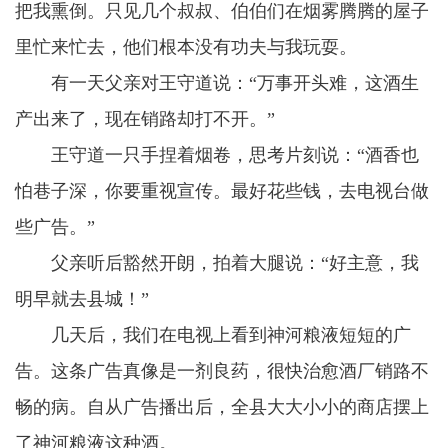
把我熏倒。只见几个叔叔、伯伯们在烟雾腾腾的屋子
里忙来忙去，他们根本没有功夫与我玩耍。
有一天父亲对王守道说：“万事开头难，这酒生
产出来了，现在销路却打不开。”
王守道一只手捏着烟卷，思考片刻说：“酒香也
怕巷子深，你要重视宣传。最好花些钱，去电视台做
些广告。”
父亲听后豁然开朗，拍着大腿说：“好主意，我
明早就去县城！”
几天后，我们在电视上看到神河粮液短短的广
告。这条广告真像是一剂良药，很快治愈酒厂销路不
畅的病。自从广告播出后，全县大大小小的商店摆上
了神河粮液这种酒。