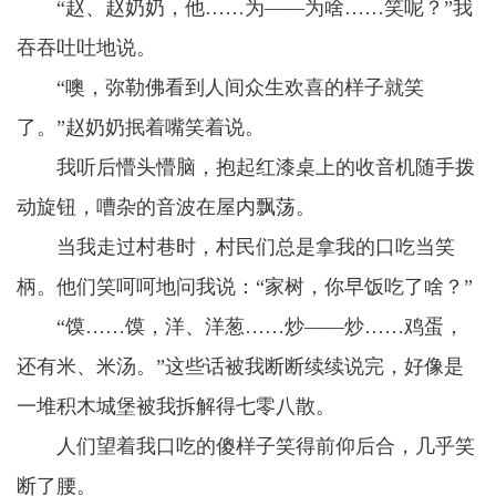
“赵、赵奶奶，他……为——为啥……笑呢？”我
吞吞吐吐地说。
“噢，弥勒佛看到人间众生欢喜的样子就笑
了。”赵奶奶抿着嘴笑着说。
我听后懵头懵脑，抱起红漆桌上的收音机随手拨
动旋钮，嘈杂的音波在屋内飘荡。
当我走过村巷时，村民们总是拿我的口吃当笑
柄。他们笑呵呵地问我说：“家树，你早饭吃了啥？”
“馍……馍，洋、洋葱……炒——炒……鸡蛋，
还有米、米汤。”这些话被我断断续续说完，好像是
一堆积木城堡被我拆解得七零八散。
人们望着我口吃的傻样子笑得前仰后合，几乎笑
断了腰。