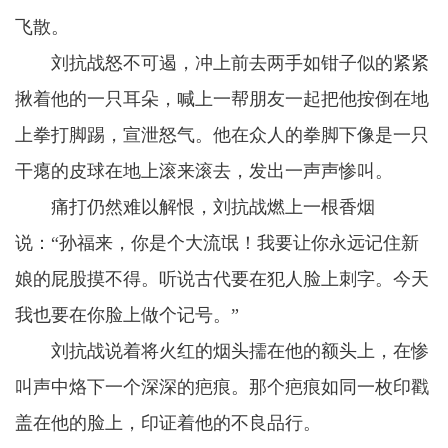
飞散。
刘抗战怒不可遏，冲上前去两手如钳子似的紧紧
揪着他的一只耳朵，喊上一帮朋友一起把他按倒在地
上拳打脚踢，宣泄怒气。他在众人的拳脚下像是一只
干瘪的皮球在地上滚来滚去，发出一声声惨叫。
痛打仍然难以解恨，刘抗战燃上一根香烟
说：“孙福来，你是个大流氓！我要让你永远记住新
娘的屁股摸不得。听说古代要在犯人脸上刺字。今天
我也要在你脸上做个记号。”
刘抗战说着将火红的烟头擩在他的额头上，在惨
叫声中烙下一个深深的疤痕。那个疤痕如同一枚印戳
盖在他的脸上，印证着他的不良品行。