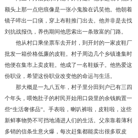
额头上那一点疤痕像是一张小鬼脸在讥笑他。他朝着
镜子啐出一口痰，穿上布鞋推门出去。他并非是去找
刘抗战报仇，养伤期间他思索出一条致富的门路。
他从村口乘坐票车去开封，到开封的一家皮鞋厂
批发一箱价格低廉的皮鞋。村子周边几个乡镇逢集时
他便在集市上卖皮鞋。他成了一名鞋贩子。他热爱这
份职业，希望这份职业改变他的命运与生活。
那大概是一九八五年，村子里分田到户已有三四
个年头，喂饱肚子的村民开始用口袋里的余钱购置一
些“生活奢侈品”。手表啦，喇叭裤啦，皮鞋啦，这些
新鲜事物势不可挡地涌进人们的生活。父亲靠着薄利
多销的信条生意火爆，每次赶集都能卖出很多双皮