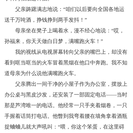
父亲踌躇满志地说：“咱们以后要向全国各地运
送千万吨酒，挣钱挣到两手发抖！”
母亲坐在凳子上喝着水，漫不经心地说：“哎，
孙福来，你天天做白日梦，满嘴跑火车！”
我的视线从电视屏幕转向父亲的嘴巴上，却没有
看到哐当哐当的火车冒着黑烟在他口中奔跑。我不知
道母亲为什么说他满嘴跑火车。
父亲腾出一间干净的小屋子作为办公室，摆放上
办公桌与黑皮沙发，还安装了一部固定电话——当时
那是芦湾唯一的电话。他经常一只手夹着烟卷，一只
手握着话筒打电话。他瞥到我弯着腰在墙角拿着酒瓶
捉蛐蛐儿就大声吼叫：“喂，你这个笨蛋，在这里碍