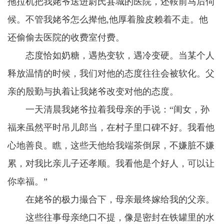
拖拉机把我姥爷送进尉氏县城的医院，还鞍前马后伺
候。不管我姥爷怎么撵他,他厚着脸皮赖着不走。他
还偷偷去医院的收费室付费。
态度恰如奶糖，遇热变软，遇冷变硬。当某个人
释放温情的时候，我们对他的态度往往会被软化。父
亲的殷勤与执着让我姥爷改变对他的态度。
一天清晨我姥爷拉着我母亲的手说：“闺女，孙
福来虽然平时吊儿郎当，在村子里口碑不好。我看他
心地善良。瞧，这些天他给我端茶倒尿，不嫌脏不嫌
累，对我比亲儿子还孝顺。我看他是个好人，可以让
你幸福。”
在姥爷的极力撮合下，母亲最终嫁给我的父亲。
这些往事母亲绝口不提，像是密封在铁罐里的水