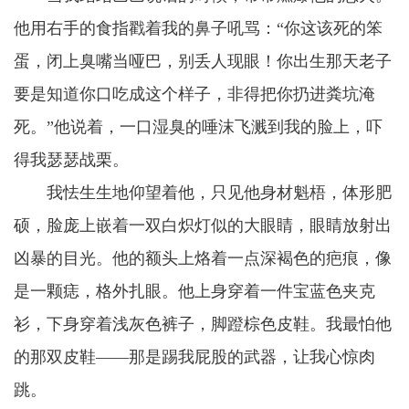
他用右手的食指戳着我的鼻子吼骂：“你这该死的笨
蛋，闭上臭嘴当哑巴，别丢人现眼！你出生那天老子
要是知道你口吃成这个样子，非得把你扔进粪坑淹
死。”他说着，一口湿臭的唾沫飞溅到我的脸上，吓
得我瑟瑟战栗。
我怯生生地仰望着他，只见他身材魁梧，体形肥
硕，脸庞上嵌着一双白炽灯似的大眼睛，眼睛放射出
凶暴的目光。他的额头上烙着一点深褐色的疤痕，像
是一颗痣，格外扎眼。他上身穿着一件宝蓝色夹克
衫，下身穿着浅灰色裤子，脚蹬棕色皮鞋。我最怕他
的那双皮鞋——那是踢我屁股的武器，让我心惊肉
跳。