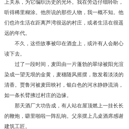
上关系，为它编织历史的光环。我在旁边仔细聆听，
听得稀里糊涂。他所说的那些人物，我一概不知。他
们也许生活在距离芦湾很远的村庄，或者生活在很遥
远的年代。
不久，这些故事被印在酒盒上，或许有人会耐心
读下去。
过了一段时间，麦田由一片蓬勃的翠绿被阳光渲
染成一望无垠的金黄，麦穗随风摇摆，散发着淡淡的
清香。贾鲁河被麦田映衬，银白色的河水静静流淌，
如一条长臂拂过村庄的边缘。
那天酒厂大功告成，有人站在屋顶燃上一挂长长
的鞭炮，噼里啪啦一阵乱响。父亲摆上几桌酒席感谢
建筑工匠。