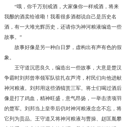
“哦，你千万别戒酒，大家像你一样戒酒，将来
我酿的酒卖给谁嘞！我看很多酒都说自己是历史名
酒，有一大堆光辉历史，还请你为神河粮液编造一些
故事。”
故事好像是另一种白日梦，虚构出有声有色的假
象。
王守道沉思良久，编造出一些故事，大意是楚汉
争霸时刘邦曾率领军队驻扎在芦湾，村民们向他进献
神河粮液。刘邦用这些酒犒赏三军。将士们喝过酒后
像是打了鸡血，精神旺盛，意气昂扬，一举击溃项羽
的楚军。刘邦当上皇帝后仍对神河粮液念念不忘，将
它列为贡品。王守道又将神河粮液与曹操、赵匡胤攀