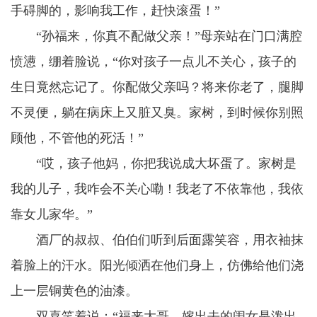
手碍脚的，影响我工作，赶快滚蛋！”
“孙福来，你真不配做父亲！”母亲站在门口满腔
愤懑，绷着脸说，“你对孩子一点儿不关心，孩子的
生日竟然忘记了。你配做父亲吗？将来你老了，腿脚
不灵便，躺在病床上又脏又臭。家树，到时候你别照
顾他，不管他的死活！”
“哎，孩子他妈，你把我说成大坏蛋了。家树是
我的儿子，我咋会不关心嘞！我老了不依靠他，我依
靠女儿家华。”
酒厂的叔叔、伯伯们听到后面露笑容，用衣袖抹
着脸上的汗水。阳光倾洒在他们身上，仿佛给他们浇
上一层铜黄色的油漆。
双喜笑着说：“福来大哥，嫁出去的闺女是泼出