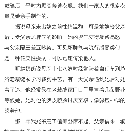
裁缝店，平时为顾客修剪衣服。我们一家人的很多衣
服是她亲手制作的。
据说母亲未出嫁之前性情温和，可是她嫁给父亲
后，受父亲坏脾气的影响，她的脾气变得暴躁易怒，
与父亲隔三差五吵架。可见坏脾气与流行感冒类似，
是一种传染性疾病，可以迅速传染他人。
听赵奶奶说母亲十七八岁时经常骑着自行车到芦
湾老裁缝家学习裁剪手艺。有一天父亲遇到她后对她
着了迷。他经常呆在老裁缝家门口手里捧着几朵野花
等候她。她对他的涎皮赖脸讨厌至极，像躲瘟神似的
躲着他。
那一年我姥爷患了偏瘫卧床不起。父亲借来一辆