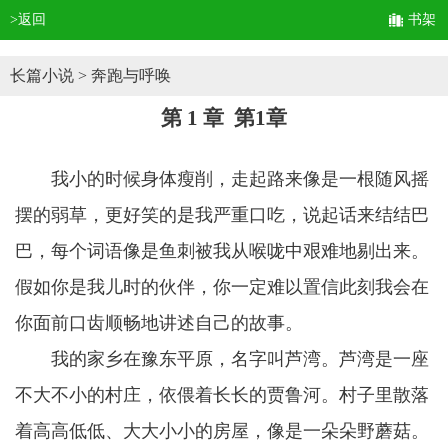
>返回
书架
长篇小说
> 奔跑与呼唤
第 1 章 第1章
我小的时候身体瘦削，走起路来像是一根随风摇
摆的弱草，更好笑的是我严重口吃，说起话来结结巴
巴，每个词语像是鱼刺被我从喉咙中艰难地剔出来。
假如你是我儿时的伙伴，你一定难以置信此刻我会在
你面前口齿顺畅地讲述自己的故事。
我的家乡在豫东平原，名字叫芦湾。芦湾是一座
不大不小的村庄，依偎着长长的贾鲁河。村子里散落
着高高低低、大大小小的房屋，像是一朵朵野蘑菇。