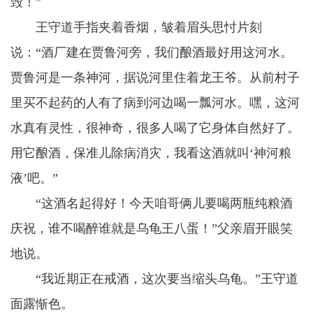
毁！”
王守道手指夹着香烟，皱着眉头思忖片刻
说：“酒厂建在贾鲁河旁，我们酿酒最好用这河水。
贾鲁河是一条神河，据说河里住着龙王爷。从前村子
里买不起药的人有了病到河边喝一瓢河水。嘿，这河
水真有灵性，很神奇，很多人喝了它身体自然好了。
用它酿酒，保准儿除病消灾，我看这酒就叫‘神河粮
液’吧。”
“这酒名起得好！今天咱哥俩儿要喝两瓶纯粮酒
庆祝，谁不喝醉谁就是乌龟王八蛋！”父亲眉开眼笑
地说。
“我近期正在戒酒，这次要当缩头乌龟。”王守道
面露惭色。