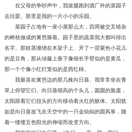
在父母的争吵声中，我拔腿跑到酒厂外的菜园子
去玩耍。那里是我的一片小小的乐园。
菜园子占地有一座小屋那么大，四周被交叉错杂
的树枝做成的篱笆箍着。园子里的蔬菜我大都叫得出
名字。那枝茎缠绕在木架子上、开了一层紫色小花儿
的是豆角，那从绿藤上垂下像细长手臂似的是黄瓜，
那一个个像小红灯笼似的是西红柿。
我最喜欢篱笆边的那几株向日葵。我常常坐在青
草上仰望它们。向日葵细高的个头儿，圆圆的脸庞，
太阳跟着它们扭头的方向移动着火红的躯体。太阳犹
如是向日葵放飞在天空中的一只金灿灿的圆风筝，随
着一缕缕五色阳光的伸缩而改变方向。