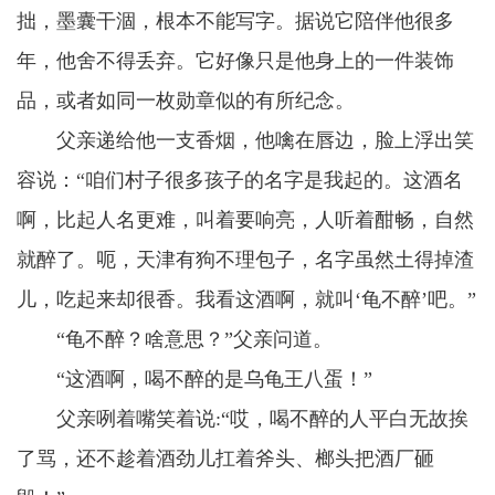
拙，墨囊干涸，根本不能写字。据说它陪伴他很多
年，他舍不得丢弃。它好像只是他身上的一件装饰
品，或者如同一枚勋章似的有所纪念。
父亲递给他一支香烟，他噙在唇边，脸上浮出笑
容说：“咱们村子很多孩子的名字是我起的。这酒名
啊，比起人名更难，叫着要响亮，人听着酣畅，自然
就醉了。呃，天津有狗不理包子，名字虽然土得掉渣
儿，吃起来却很香。我看这酒啊，就叫‘龟不醉’吧。”
“龟不醉？啥意思？”父亲问道。
“这酒啊，喝不醉的是乌龟王八蛋！”
父亲咧着嘴笑着说:“哎，喝不醉的人平白无故挨
了骂，还不趁着酒劲儿扛着斧头、榔头把酒厂砸