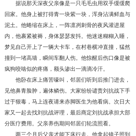
据说那天深夜父亲像是一只毛毛虫用双手缓缓爬
回家。他身上被打得青一块紫一块，浑身沾满鲜血与
泥土。他蜷缩在床上，一阵凛冽刺骨的夜风灌进屋
内，他裹紧被褥，身体瑟瑟发抖。他迷迷糊糊入睡，
梦见自己开上了一辆大卡车，在村巷横冲直撞，猛然
撞到一堵高墙，瞬间车翻人伤。他惊醒后伤口像是被
疯狗咬啮似的疼痛，额头渗出一滴滴冷汗。
他卧在床上痛苦嚎叫，邻居们听到后推门进去，
见他鼻青脸肿，遍体鳞伤。大家纷纷谴责刘抗战下手
过于狠毒，马上连夜请来赤脚医生为他看病。次日大
家又一起去找刘抗战评理，最后商定刘抗战承担大部
分医疗费用。父亲养伤期间邻居们轮流照看。
两三个月后父亲才能下床行走。他拿起镜子照到