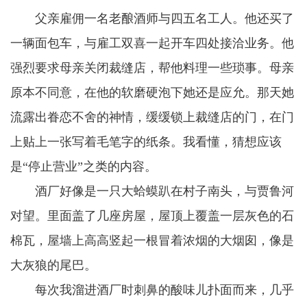
父亲雇佣一名老酿酒师与四五名工人。他还买了
一辆面包车，与雇工双喜一起开车四处接洽业务。他
强烈要求母亲关闭裁缝店，帮他料理一些琐事。母亲
原本不同意，在他的软磨硬泡下她还是应允。那天她
流露出眷恋不舍的神情，缓缓锁上裁缝店的门，在门
上贴上一张写着毛笔字的纸条。我看懂，猜想应该
是“停止营业”之类的内容。
酒厂好像是一只大蛤蟆趴在村子南头，与贾鲁河
对望。里面盖了几座房屋，屋顶上覆盖一层灰色的石
棉瓦，屋墙上高高竖起一根冒着浓烟的大烟囱，像是
大灰狼的尾巴。
每次我溜进酒厂时刺鼻的酸味儿扑面而来，几乎