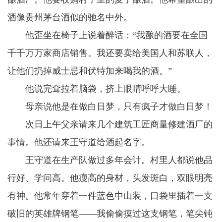
酒像贵州茅台酒似的驰名中外。
他歪坐在椅子上说着醉话：“我酿的酒要在全国
千千万万家商店销售。我还要卖给美国人和苏联人，
让他们扔掉威士忌和伏特加来喝我的酒。”
他说完耷拉着脑袋，挤上眼睛呼呼大睡。
母亲说他是在做白日梦，只有疯子才做白日梦！
次日上午父亲请来几个建筑工匠商量修建酒厂的
事情。他还请来王守道给酒起名字。
王守道在生产队做过多年会计。村里人都说他品
行好、学问高。他瘦高的身材，头发斑白，双眼明亮
有神。他常年穿着一件蓝色中山装，口袋里插着一支
破旧的英雄牌钢笔——我偷偷摸过这支钢笔，笔尖钝