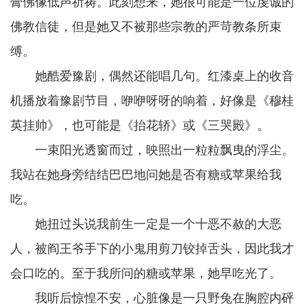
膏佛像低声祈祷。此刻想来，她很可能是一位虔诚的
佛教信徒，但是她又不被那些宗教的严苛教条所束
缚。
她酷爱豫剧，偶然还能唱几句。红漆桌上的收音
机播放着豫剧节目，咿咿呀呀的响着，好像是《穆桂
英挂帅》，也可能是《抬花轿》或《三哭殿》。
一束阳光透窗而过，映照出一粒粒飘曳的浮尘。
我站在她身旁结结巴巴地问她是否有糖或苹果给我
吃。
她扭过头说我前生一定是一个十恶不赦的大恶
人，被阎王爷手下的小鬼用剪刀铰掉舌头，因此我才
会口吃的。至于我所问的糖或苹果，她早吃光了。
我听后惊惶不安，心脏像是一只野兔在胸腔内砰