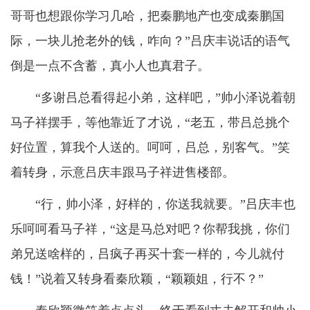
哥哥也想跟你学习几哈，把秦鹏地产也变成秦鹏国
际，一块儿抢老外的钱，咋向？”吕庆丰说话的语气
倒是一点不含蓄，真小人也真君子。
“多谢吕总看得起小弟，这样吧，”帅小泽说着朝
马子祥摆手，等他靠近了才说，“老五，带吕总挑个
好位置，算我个人送的。呵呵，吕总，别客气。”笑
着转身，示意吕庆丰跟马子祥进售楼部。
“行，帅小泽，好样的，你送我就要。”吕庆丰也
乐呵呵看马子祥，“这是马总对吧？你帮我挑，你们
弟兄送啥样的，吕疯子再买十套一样的，今儿就付
钱！”说着又转身看秦欣颖，“颖颖姐，行不？”