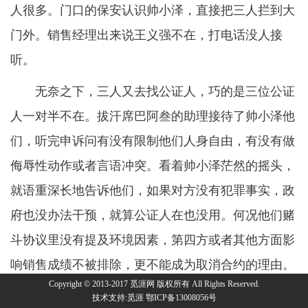
人很多。门口的保安认识帅小泽，直接把三人拦到大
门外。销售经理出来说王义强不在，打电话没人接
听。
无奈之下，三人又去找公证人，巧的是三位公证
人一对半不在。拔汗席巴阿叁的助理接待了帅小泽他
们，听完申诉问有没有限制他们人身自由，有没有做
侮辱性动作或者言语冲突。看着帅小泽茫然的摇头，
就语重深长地告诉他们，如果对方没有犯罪事实，政
府也没办法干预，就算公证人在也没用。何况他们赌
斗协议里没有提及环境因素，第四方或者其他方面影
响销售成绩不被排除，更不能成为取消合约的理由。
Copyright © 2013-2017 觅涯网 版权所有 All Rights Reserved.
十一月二十八号，距离十二月一号揭晓结果只剩
技术支持:觅涯 鄂ICP备13008056号