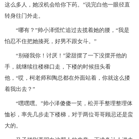
这么多人，她没机会给你下药。”说完白他一眼径直
转身往门外走。
“哪有？”帅小泽慌忙追过去揽着她的腰，“我是
怕忍不住把她揍死，好男不跟女斗。”
“别碰我你！讨厌！”梁甜摆了一下没摆开他的
手，就继续往楼梯口走，下楼的时候扭头看
他，“哎，柯老师和陶总都在外面站着，你就这么搂
着我出去？”
“嘿嘿嘿。”帅小泽傻傻一笑，松开手整理整理体
恤衫，率先几步走下楼梯，对于两位哥哥顾忌还是蛮
大的。