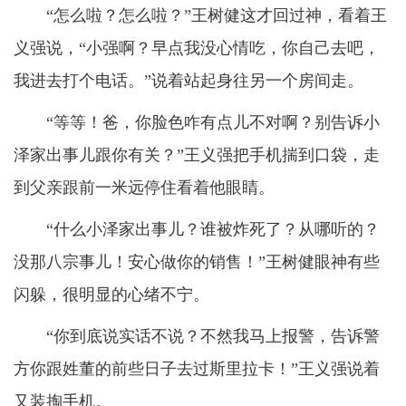
“怎么啦？怎么啦？”王树健这才回过神，看着王
义强说，“小强啊？早点我没心情吃，你自己去吧，
我进去打个电话。”说着站起身往另一个房间走。
“等等！爸，你脸色咋有点儿不对啊？别告诉小
泽家出事儿跟你有关？”王义强把手机揣到口袋，走
到父亲跟前一米远停住看着他眼睛。
“什么小泽家出事儿？谁被炸死了？从哪听的？
没那八宗事儿！安心做你的销售！”王树健眼神有些
闪躲，很明显的心绪不宁。
“你到底说实话不说？不然我马上报警，告诉警
方你跟姓董的前些日子去过斯里拉卡！”王义强说着
又装掏手机。