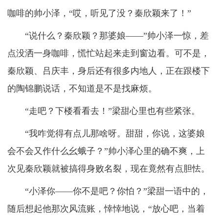
咖啡的帅小泽，“哎，听见了没？秦欣颖来了！”
“说什么？秦欣颖？那婆娘——”帅小泽一惊，差
点没洒一身咖啡，慌忙站起来走到窗边看。可不是，
秦欣颖、吕庆丰，身后还有很多内地人，正在跟楼下
的陶锦鹏说话，不知道是不是找麻烦。
“走吧？下楼看看去！”梁甜心里也有些紧张。
“我咋觉得有点儿那啥呀。甜甜，你说，这婆娘
会不会又作什么幺蛾子？”帅小泽心里的确不爽，上
次见秦欣颖就被搞得身败名裂，现在竟然有点胆怯。
“小泽你——你不是吧？你怕？”梁甜一语中的，
随后想起他那次风流账，悻悻地说，“放心吧，当着