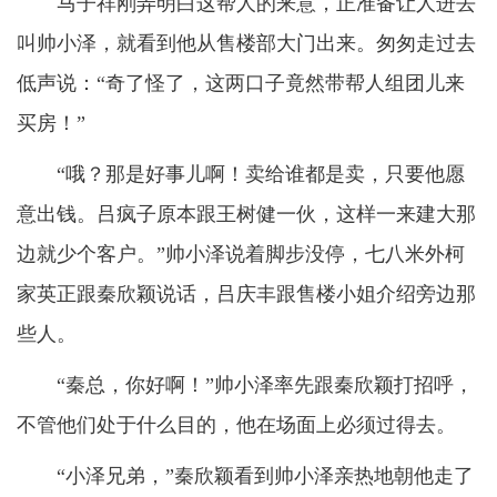
马子祥刚弄明白这帮人的来意，正准备让人进去
叫帅小泽，就看到他从售楼部大门出来。匆匆走过去
低声说：“奇了怪了，这两口子竟然带帮人组团儿来
买房！”
“哦？那是好事儿啊！卖给谁都是卖，只要他愿
意出钱。吕疯子原本跟王树健一伙，这样一来建大那
边就少个客户。”帅小泽说着脚步没停，七八米外柯
家英正跟秦欣颖说话，吕庆丰跟售楼小姐介绍旁边那
些人。
“秦总，你好啊！”帅小泽率先跟秦欣颖打招呼，
不管他们处于什么目的，他在场面上必须过得去。
“小泽兄弟，”秦欣颖看到帅小泽亲热地朝他走了