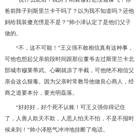
爸前阵子到斯里兰卡干吗了？以为我不知道吗？还他
妈给我装傻充愣是不是？”帅小泽认定了是他们父子
做的。
“不，这不可能！”王义强不敢相信真有这种事，
可他也想起父亲前段时间跟那位董爷去过斯里兰卡北
部城市穆莱蒂武。心唰就凉了半截，可他绝不相信父
亲会这么狠毒。因为父亲时常教导他做良心商人，经
商之道要本分，要光明磊落。
“好好好，好个死不认账！可王义强你得记住
了，人善人欺天不欺，人恶人怕天不怕，不是不报时
候未到！”帅小泽怒气冲冲地挂断了电话。