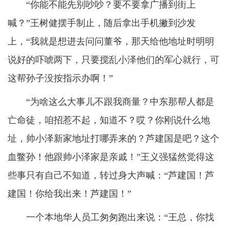
“你能不能先别吵吵？要不要拿广播到街上
喊？”王树健摆手制止，随后拿出手机撇到沙发
上，“我就是想进去问问董爷，那天给他地址时明明
说好的吓唬两下，只要搅乱小泽他们的军心就行，可
这帮孙子没按指示办啊！”
“为啥这么大事儿不跟我商量？中东那帮人都是
亡命徒，咱招惹不起，知道不？哎？你刚说什么地
址，帅小泽新家地址打哪弄来的？芦建国是吧？这个
血鳖孙！他跟帅小泽家是亲戚！”王义强猛然觉得这
些事只有自己不知道，转过身大声喊：“芦建国！芦
建国！你给我出来！芦建国！”
一个本地华人员工匆匆跑出来说：“王总，你找