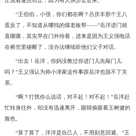
正说着戛然而止，因为有人快步走近来。
“王伯伯，小强，你们都在啊？吕庆丰那个王八
蛋反了，不知道从哪找的煤老板帮——”岳洋进门就
直嚷嚷，其实早在门外待着，进来是因为王义强电话
在裤兜里碰断了，没办法继续听他们父子对话。
“出去！岳洋，你妈没教过你进门儿先敲门儿
吗？”王义强认为帅小泽家这件事跟岳洋也脱不了关
系。
“啊？打扰你么说话，对不起！对不起！”岳洋赶
忙转身往外，却没有迅速离开，眼睛偷眼看王树健的
脸色。
“算了算了，洋洋是自己人，不用刻意回避。”王