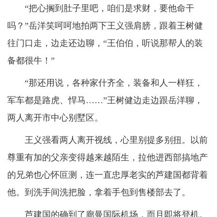
“把心搁到肚子里吧，咱们是求财，要他命干
吗？”岳洋笑呵呵地拍两下王义强肩膀，跟着王树健
往门口走，边走还边聊，“王伯伯，听说那帮人的装
备都很牛！”
“那还用说，各种家什齐全，装备和人一样狂，
军车都是路虎、悍马……”王树健边走边跟岳洋聊，
两人离开市中心别墅区。
王义强看两人离开视线，心里别提多别扭。以前
尊重有加的父亲变得越来越陌生，拉他进西部搞地产
的兄弟也心怀叵测，连一直忠厚老实的芦建国都背着
他。到洗手间洗把脸，拿着手包到售楼部去了。
芦建国的确到了廊曼国际机场，而且即将登机。