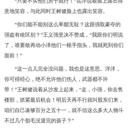
“只要不买他们房子就行！”岳洋说着脸上露出得
意地笑容，与此同时王树健脸上也露出笑容。
“你们能不能别这么卑鄙无耻？这跟强取豪夺的
强盗有啥区别？”王义强坚决不赞成，“我跟你们明说
了，谁要敢再动小泽他们一根手指头，我就死到你们
面前！”
“这一点儿完全没问题，我也是这意思。洋洋，
你可得经心，绝不允许他们伤人，武器都不许
带！”王树健说着从沙发上起来，“走，小强，你去售
楼部，抓紧最后机会！明后天再不行就叫股东们来，
咱们自己凑够百分之五十一，就不信这么多大人物斗
不过几个胎毛没退完的孩子？”