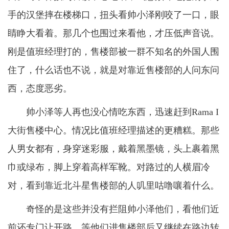
手的汉堡摔在楼梯口，扭头看帅小泽刚咬了一口，眼
睛睁大看着。那几个也围过来看他，才压低声音说。
刚是值班经理打的，售楼部被一群不知名的外国人围
住了，什么话也不说，就是对靠近售楼部的人问东问
西，态度恶劣。
帅小泽等人再也没心情吃东西，迅速赶到Rama I
大街售楼中心。情况比值班经理描述的更糟糕。那些
人男女都有，身穿迷彩服，戴着黑墨镜，头上裹着黑
巾或绿布，脚上穿着高样军靴。对路过的人横眉冷
对，看到靠近北斗星售楼部的人叽里咕噜嚷着什么。
奇怪的是这些并没有拦阻帅小泽他们，看他们近
前还专门让开路。等他们进售楼部后又继续在路边转