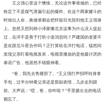
王义强心里这个懊恼，无论这件事谁做的，已经
铁定了不是煤气泄漏引起的爆炸。在这个两家赌斗的
时候出人命，换做谁都会把怀疑目光投到他王义强身
上。忽然又想到帅小泽家搬北京这事为什么没人提起
过，岳洋不是善于打听小道消息吗？芦建国的老婆不
是在跟北斗星合作吗？正打算给岳洋打电话，猛然间
发现父亲盯着电视发呆，电视里播放的是他最讨厌的
泰语广告，他居然不错眼神看。
“爸，我先去售楼部了。”王义强打声招呼转身拿
手包，过半分钟看父亲还是那副表情，几步走到跟
前。大声说：“哎，爸，你咋啦？”手里拨出去的电话
都忘了。