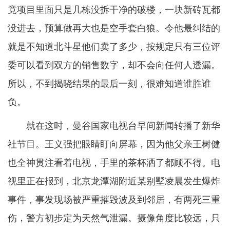
竟项目里面只是几栋没拆干净的破楼，一块新砖瓦都
没进去，预算做再大也是空手套白狼。令他最纠结的
就是不知道北斗星他们卖了多少，按规定只有三位评
委可以看到双方的销售数字，却不会向任何人透漏。
所以，不到揭晓结果的最后一刻，很难知道谁胜谁
负。
就在这时，曼谷国家电视台早间新闻转播了新华
社节目。王义强把眼睛盯向屏幕，因为他父亲王树健
也全神贯注看着电视，手里的茶杯洒了都顾不得。电
视里正在报到，北京龙潭湖附近某别墅凌晨发生爆炸
事件，事发现场被严重摧毁波及到邻居，有两死三重
伤，警方初步定为天然气泄漏。摄像角度比较远，只