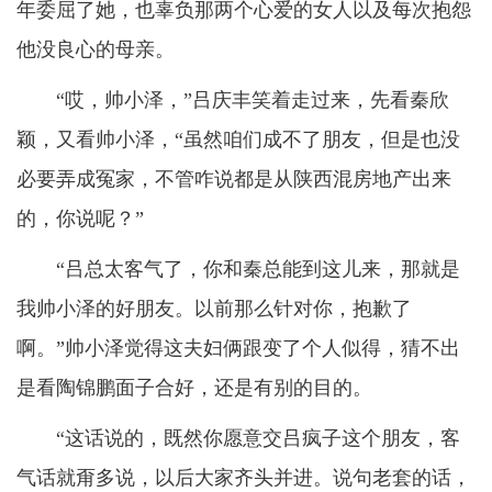
年委屈了她，也辜负那两个心爱的女人以及每次抱怨
他没良心的母亲。
“哎，帅小泽，”吕庆丰笑着走过来，先看秦欣
颖，又看帅小泽，“虽然咱们成不了朋友，但是也没
必要弄成冤家，不管咋说都是从陕西混房地产出来
的，你说呢？”
“吕总太客气了，你和秦总能到这儿来，那就是
我帅小泽的好朋友。以前那么针对你，抱歉了
啊。”帅小泽觉得这夫妇俩跟变了个人似得，猜不出
是看陶锦鹏面子合好，还是有别的目的。
“这话说的，既然你愿意交吕疯子这个朋友，客
气话就甭多说，以后大家齐头并进。说句老套的话，