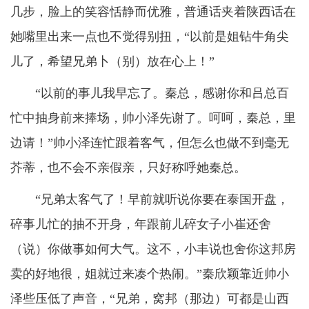
几步，脸上的笑容恬静而优雅，普通话夹着陕西话在
她嘴里出来一点也不觉得别扭，“以前是姐钻牛角尖
儿了，希望兄弟卜（别）放在心上！”
“以前的事儿我早忘了。秦总，感谢你和吕总百
忙中抽身前来捧场，帅小泽先谢了。呵呵，秦总，里
边请！”帅小泽连忙跟着客气，但怎么也做不到毫无
芥蒂，也不会不亲假亲，只好称呼她秦总。
“兄弟太客气了！早前就听说你要在泰国开盘，
碎事儿忙的抽不开身，年跟前儿碎女子小崔还舍
（说）你做事如何大气。这不，小丰说也舍你这邦房
卖的好地很，姐就过来凑个热闹。”秦欣颖靠近帅小
泽些压低了声音，“兄弟，窝邦（那边）可都是山西