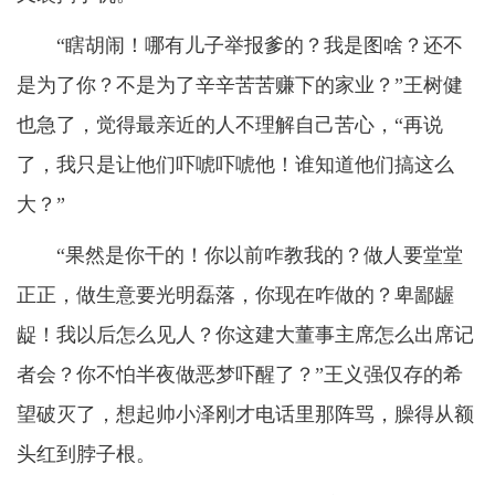
“瞎胡闹！哪有儿子举报爹的？我是图啥？还不
是为了你？不是为了辛辛苦苦赚下的家业？”王树健
也急了，觉得最亲近的人不理解自己苦心，“再说
了，我只是让他们吓唬吓唬他！谁知道他们搞这么
大？”
“果然是你干的！你以前咋教我的？做人要堂堂
正正，做生意要光明磊落，你现在咋做的？卑鄙龌
龊！我以后怎么见人？你这建大董事主席怎么出席记
者会？你不怕半夜做恶梦吓醒了？”王义强仅存的希
望破灭了，想起帅小泽刚才电话里那阵骂，臊得从额
头红到脖子根。