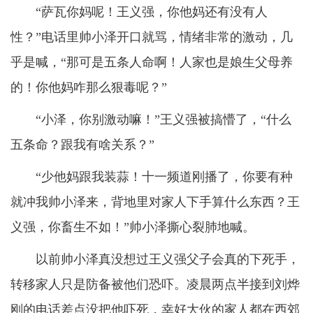
“萨瓦你妈呢！王义强，你他妈还有没有人
性？”电话里帅小泽开口就骂，情绪非常的激动，几
乎是喊，“那可是五条人命啊！人家也是娘生父母养
的！你他妈咋那么狠毒呢？”
“小泽，你别激动嘛！”王义强被搞懵了，“什么
五条命？跟我有啥关系？”
“少他妈跟我装蒜！十一频道刚播了，你要有种
就冲我帅小泽来，背地里对家人下手算什么东西？王
义强，你畜生不如！”帅小泽撕心裂肺地喊。
以前帅小泽真没想过王义强父子会真的下死手，
转移家人只是防备被他们恐吓。凌晨两点半接到刘烨
刚的电话差点没把他吓死，幸好大伙的家人都在西郊