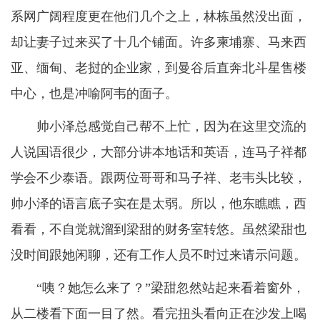
系网广阔程度更在他们几个之上，林栋虽然没出面，
却让妻子过来买了十几个铺面。许多柬埔寨、马来西
亚、缅甸、老挝的企业家，到曼谷后直奔北斗星售楼
中心，也是冲喻阿韦的面子。
帅小泽总感觉自己帮不上忙，因为在这里交流的
人说国语很少，大部分讲本地话和英语，连马子祥都
学会不少泰语。跟两位哥哥和马子祥、老韦头比较，
帅小泽的语言底子实在是太弱。所以，他东瞧瞧，西
看看，不自觉就溜到梁甜的财务室转悠。虽然梁甜也
没时间跟她闲聊，还有工作人员不时过来请示问题。
“咦？她怎么来了？”梁甜忽然站起来看着窗外，
从二楼看下面一目了然。看完扭头看向正在沙发上喝