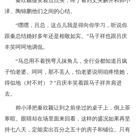
秦欣颖微笑着点点头，终于看到丈夫解开和帅小
泽、陶锦鹏他们之间的心结。
“嘿嘿，吕总，这点儿我是得向你学习，听说你
跟秦总结婚好多年还是相敬如宾。”马子祥也跟吕庆
丰笑呵呵地调侃。
“马总用不着拐弯儿抹角儿，全行业都知道吕疯
子怕老婆。呵呵，那不丢人，怕老婆说明咱疼惜她，
得似地（对不对）？”吕庆丰笑着跟马子祥并肩进
去。
帅小泽把秦欣颖让到之前坐过的桌子上，倒上茶
寒暄。眼睛却在场里面来回看，这样的盛况如果再坚
持七八天，定能卖出百分之五十的房子和铺位。只有