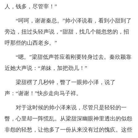
人，钱多，尽管宰！”
“呵呵，谢谢秦总。”帅小泽说着，看到小甜到了
旁边，扭过头轻声说，“甜甜，找几个能忽悠的，招
呼那些的山西老乡。”
“嗯。”梁甜低声答应着刚要转身过去。秦欣颖靠
近她大声说：“弟妹，加把劲儿！”
梁甜楞了几秒钟，瞥了一眼帅小泽，说了
声：“谢谢！”快步走向马子祥。
对于这时候的帅小泽来说，尽管只是轻轻的一
瞥，心里却一阵慌乱。从梁甜深幽眼神里透出的似怨
非怨的轻愁，让他多了一份从来没有过的愧疚。这些