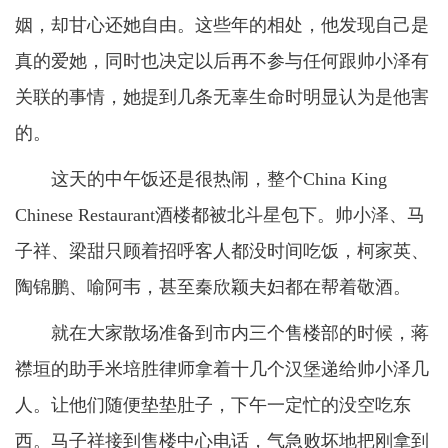
姻，却甘心还她自由。这些年的相处，他发现自己是
真的爱她，同时也决定以后再不参与任何跟帅小泽有
关联的事情，她提到几条无辜生命时明显认为是他害
的。
这天的中午饭还是很热闹，整个China King
Chinese Restaurant酒楼都被北斗星包下。帅小泽、马
子祥、梁甜只顾着招呼客人都没时间吃饭，柯家英、
陶锦鹏、喻阿韦，甚至秦欣颖夫妇都在帮着敬酒。
就在大家散场准备到市内三个售楼部的时候，蒋
襟垣的助手米培胜律师拿着十几个汉堡递给帅小泽几
人。让他们随便垫垫肚子，下午一定忙的没空吃东
西。马子祥接到售楼中心电话，气急败坏地把刚拿到